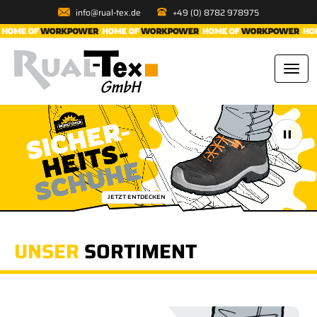
info@rual-tex.de
+49 (0) 8782 978975
JETZT ENTDECKEN
UNSER
SORTIMENT