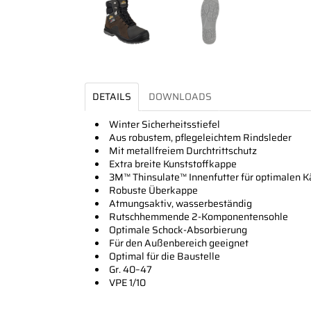
DETAILS
DOWNLOADS
Winter Sicherheitsstiefel
Aus robustem, pflegeleichtem Rindsleder
Mit metallfreiem Durchtrittschutz
Extra breite Kunststoffkappe
3M™ Thinsulate™ Innenfutter für optimalen K
Robuste Überkappe
Atmungsaktiv, wasserbeständig
Rutschhemmende 2-Komponentensohle
Optimale Schock-Absorbierung
Für den Außenbereich geeignet
Optimal für die Baustelle
Gr. 40–47
VPE 1/10