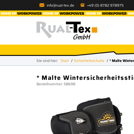
info@rual-tex.de
+49 (0) 8782 978975
Sie sind hier:
Start
Sicherheitsschuhe
* Malte Winter
* Malte Wintersicherheitssti
Bestellnummer: 58698