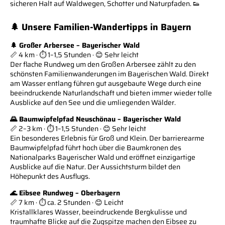
sicheren Halt auf Waldwegen, Schotter und Naturpfaden. 👟
🌲 Unsere Familien-Wandertipps in Bayern
🌲 Großer Arbersee – Bayerischer Wald
📏 4 km · ⏱️ 1–1,5 Stunden · 😊 Sehr leicht
Der flache Rundweg um den Großen Arbersee zählt zu den
schönsten Familienwanderungen im Bayerischen Wald. Direkt
am Wasser entlang führen gut ausgebaute Wege durch eine
beeindruckende Naturlandschaft und bieten immer wieder tolle
Ausblicke auf den See und die umliegenden Wälder.
🌄 Baumwipfelpfad Neuschönau – Bayerischer Wald
📏 2–3 km · ⏱️ 1–1,5 Stunden · 😊 Sehr leicht
Ein besonderes Erlebnis für Groß und Klein. Der barrierearme
Baumwipfelpfad führt hoch über die Baumkronen des
Nationalparks Bayerischer Wald und eröffnet einzigartige
Ausblicke auf die Natur. Der Aussichtsturm bildet den
Höhepunkt des Ausflugs.
🌊 Eibsee Rundweg – Oberbayern
📏 7 km · ⏱️ ca. 2 Stunden · 😊 Leicht
Kristallklares Wasser, beeindruckende Bergkulisse und
traumhafte Blicke auf die Zugspitze machen den Eibsee zu