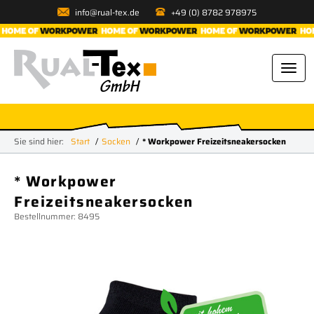
info@rual-tex.de
+49 (0) 8782 978975
Sie sind hier:
Start
Socken
* Workpower Freizeitsneakersocken
* Workpower
Freizeitsneakersocken
Bestellnummer: 8495