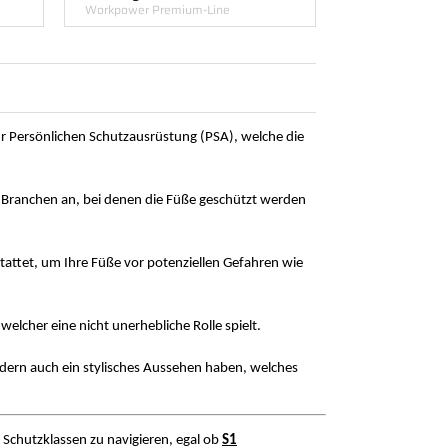
Workpower Premium-Line
ur Persönlichen Schutzausrüstung (PSA), welche die
d Branchen an, bei denen die Füße geschützt werden
attet, um Ihre Füße vor potenziellen Gefahren wie
lcher eine nicht unerhebliche Rolle spielt.
ndern auch ein stylisches Aussehen haben, welches
n Schutzklassen zu navigieren, egal ob
S1