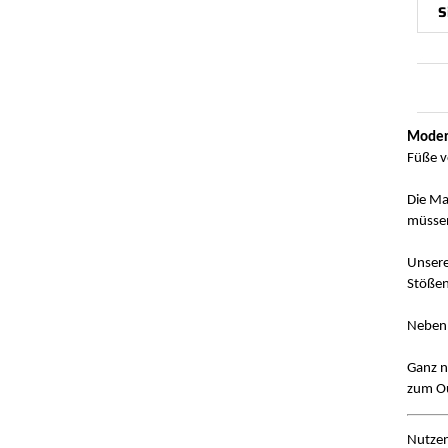
S
Moder
Füße v
Die M
müsse
Unsere
Stößen
Neben 
Ganz n
zum Ou
Nutzen