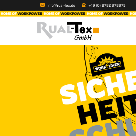
info@rual-tex.de
+49 (0) 8782 978975