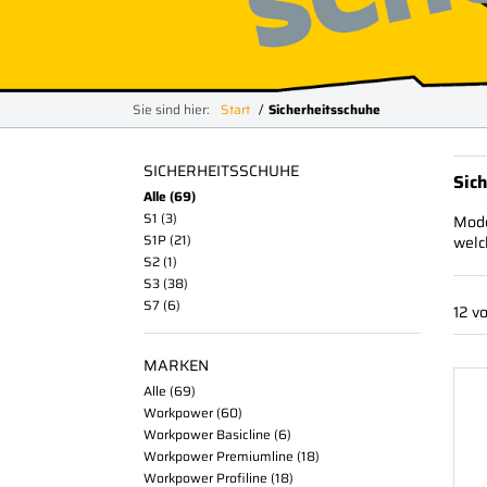
Sie sind hier:
Start
Sicherheitsschuhe
SICHERHEITSSCHUHE
Sic
Alle
69
S1
3
Mode
S1P
21
welc
S2
1
S3
38
S7
6
12 v
MARKEN
Alle
69
Workpower
60
Workpower Basicline
6
Workpower Premiumline
18
Workpower Profiline
18