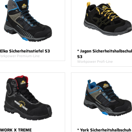
 Elko Sicherheitsstiefel S3
* Jagon Sicherheitshalbschu
orkpower Premium-Line
S3
Workpower Profi-Line
 WORK X TREME
* York Sicherheitshalbschuh