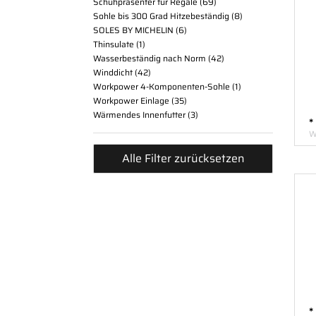
Schuhpräsenter für Regale
69
Sohle bis 300 Grad Hitzebeständig
8
SOLES BY MICHELIN
6
Thinsulate
1
Wasserbeständig nach Norm
42
Winddicht
42
Workpower 4-Komponenten-Sohle
1
Workpower Einlage
35
Wärmendes Innenfutter
3
*
W
Alle Filter zurücksetzen
*