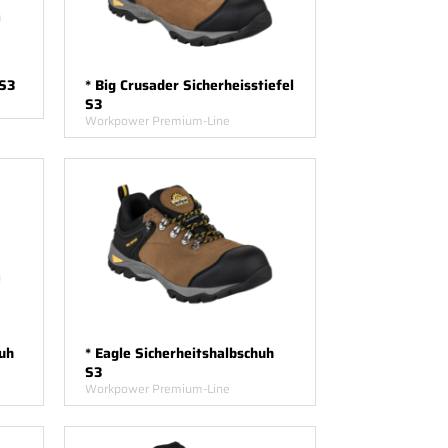
 S3
* Big Crusader Sicherheisstiefel
S3
Workpower Premium-Line
uh
* Eagle Sicherheitshalbschuh
S3
Workpower Premium-Line