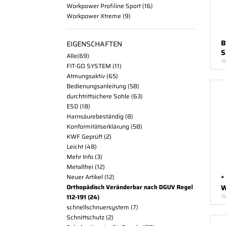
Workpower Profiline Sport
16
Workpower Xtreme
9
B
EIGENSCHAFTEN
S
Alle
69
W
FIT-GO SYSTEM
11
Atmungsaktiv
65
Bedienungsanleitung
58
durchtrittsichere Sohle
63
ESD
18
Harnsäurebeständig
8
Konformitätserklärung
58
KWF Geprüft
2
Leicht
48
Mehr Info
3
Metallfrei
12
Neuer Artikel
12
*
Orthopädisch Veränderbar nach DGUV Regel
W
W
112-191
24
schnellschnuersystem
7
Schnittschutz
2