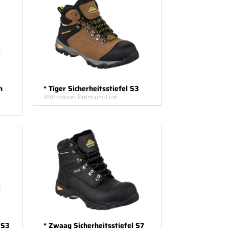
h
* Tiger Sicherheitsstiefel S3
Workpower Premium-Line
 S3
* Zwaag Sicherheitsstiefel S7