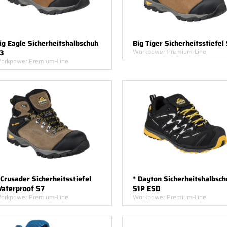
ig Eagle Sicherheitshalbschuh
Big Tiger Sicherheitsstiefel
Workpower Premium-Line
3
orkpower Premium-Line
 Crusader Sicherheitsstiefel
* Dayton Sicherheitshalbsch
aterproof S7
S1P ESD
orkpower Premium-Line
Workpower Premium-Line