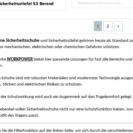
Workpower Premium-Line
icherheitsstiefel S3 Berend
1
2
»
ne Sicherheitsschuhe
und Sicherheitsstiefel gehören heute als Standard z
or mechanischen, elektrischen oder chemischen Gefahren schützen.
arke
WORKPOWER
bietet hier passende Lösungen für fast alle Bereiche un
n.
 Schuhe sind mit robusten Materialien und modernster Technologie ausgest
, Stichen und elektrischen Risiken zu schützen.
der Schutzwirkung wird auch ein Augenmerk auf den Tragekomfort gelegt, we
ebenbei sollen Sicherheitsschuhe nicht nur eine Schutzfunktion haben, so
tfit des Trägers passt.
 Sie die Filterfunktion auf der linken Seite, um sich durch die verschiedene